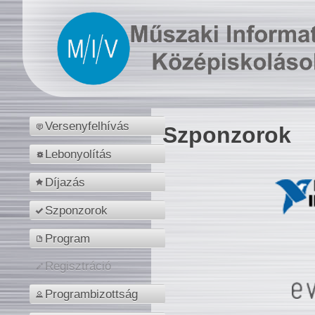
Versenyfelhívás
Szponzorok
Lebonyolítás
Díjazás
Szponzorok
Program
Regisztráció
Programbizottság