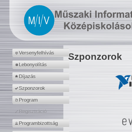
Versenyfelhívás
Szponzorok
Lebonyolítás
Díjazás
Szponzorok
Program
Regisztráció
Programbizottság