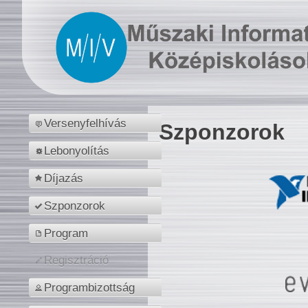
Versenyfelhívás
Szponzorok
Lebonyolítás
Díjazás
Szponzorok
Program
Regisztráció
Programbizottság