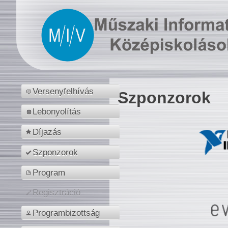
Versenyfelhívás
Szponzorok
Lebonyolítás
Díjazás
Szponzorok
Program
Regisztráció
Programbizottság