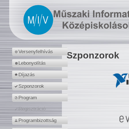
Versenyfelhívás
Szponzorok
Lebonyolítás
Díjazás
Szponzorok
Program
Regisztráció
Programbizottság