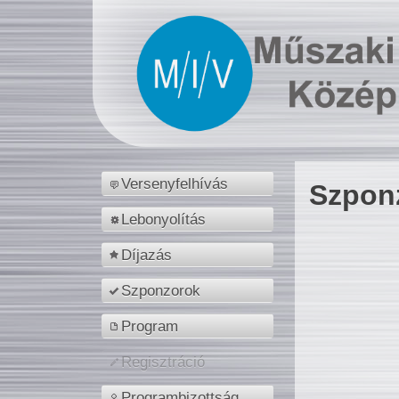
Versenyfelhívás
Szpon
Lebonyolítás
Díjazás
Szponzorok
Program
Regisztráció
Programbizottság