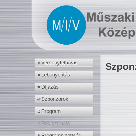
Versenyfelhívás
Szpon
Lebonyolítás
Díjazás
Szponzorok
Program
Regisztráció
Programbizottság