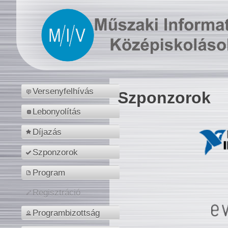
Versenyfelhívás
Szponzorok
Lebonyolítás
Díjazás
Szponzorok
Program
Regisztráció
Programbizottság