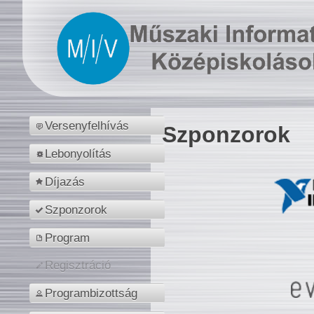
Versenyfelhívás
Szponzorok
Lebonyolítás
Díjazás
Szponzorok
Program
Regisztráció
Programbizottság