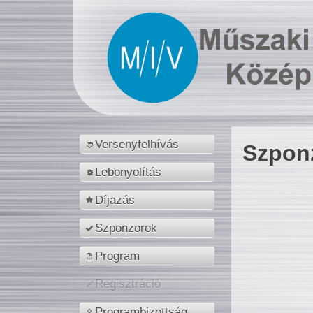
Versenyfelhívás
Szpon
Lebonyolítás
Díjazás
Szponzorok
Program
Regisztráció
Programbizottság