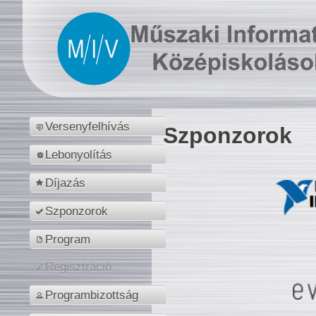
Versenyfelhívás
Szponzorok
Lebonyolítás
Díjazás
Szponzorok
Program
Regisztráció
Programbizottság