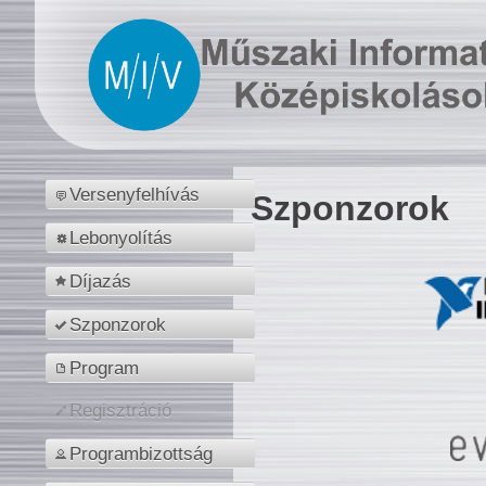
Versenyfelhívás
Szponzorok
Lebonyolítás
Díjazás
Szponzorok
Program
Regisztráció
Programbizottság