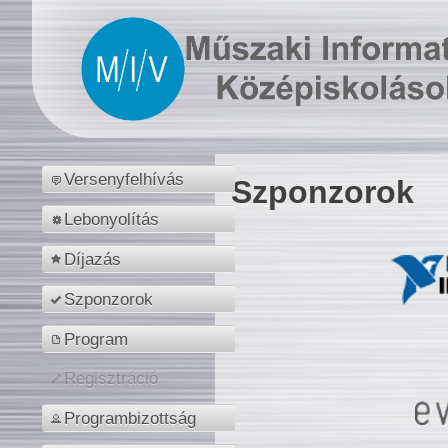
Versenyfelhívás
Szponzorok
Lebonyolítás
Díjazás
Szponzorok
Program
Regisztráció
Programbizottság