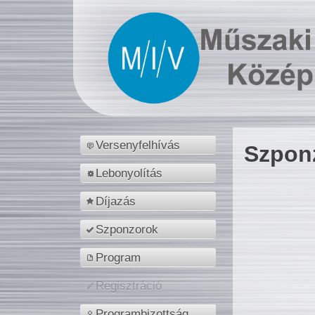
Versenyfelhívás
Szpon
Lebonyolítás
Díjazás
Szponzorok
Program
Regisztráció
Programbizottság