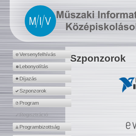
Versenyfelhívás
Szponzorok
Lebonyolítás
Díjazás
Szponzorok
Program
Regisztráció
Programbizottság