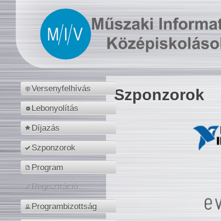
Versenyfelhívás
Szponzorok
Lebonyolítás
Díjazás
Szponzorok
Program
Regisztráció
Programbizottság