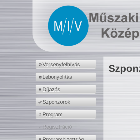
Versenyfelhívás
Szpon
Lebonyolítás
Díjazás
Szponzorok
Program
Regisztráció
Programbizottság