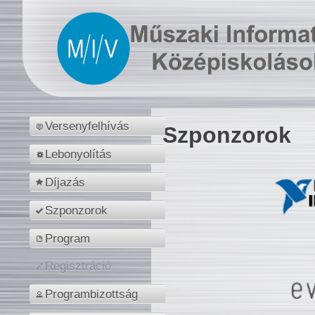
Versenyfelhívás
Szponzorok
Lebonyolítás
Díjazás
Szponzorok
Program
Regisztráció
Programbizottság