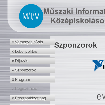
Versenyfelhívás
Szponzorok
Lebonyolítás
Díjazás
Szponzorok
Program
Regisztráció
Programbizottság