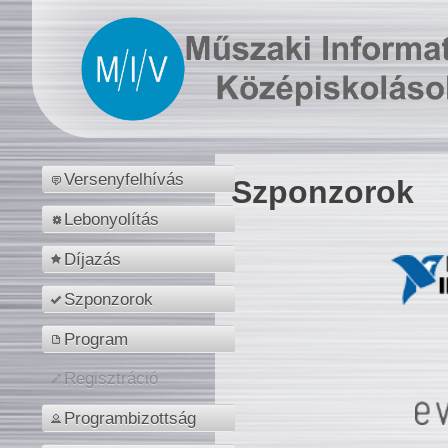
Versenyfelhívás
Szponzorok
Lebonyolítás
Díjazás
Szponzorok
Program
Regisztráció
Programbizottság