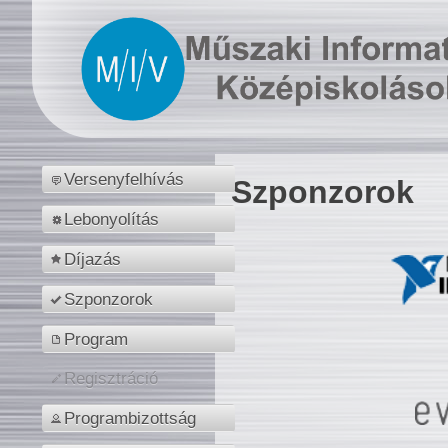
Versenyfelhívás
Szponzorok
Lebonyolítás
Díjazás
Szponzorok
Program
Regisztráció
Programbizottság