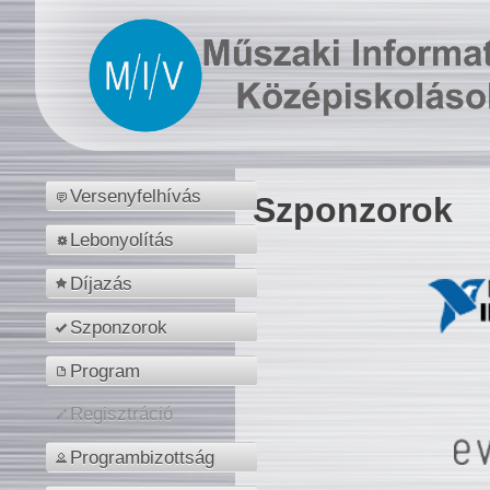
Versenyfelhívás
Szponzorok
Lebonyolítás
Díjazás
Szponzorok
Program
Regisztráció
Programbizottság