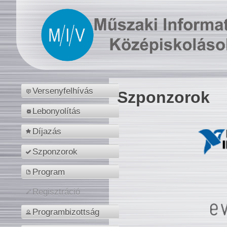
Versenyfelhívás
Szponzorok
Lebonyolítás
Díjazás
Szponzorok
Program
Regisztráció
Programbizottság