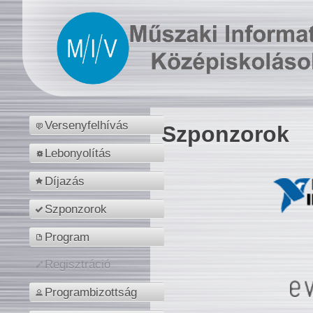
Versenyfelhívás
Szponzorok
Lebonyolítás
Díjazás
Szponzorok
Program
Regisztráció
Programbizottság