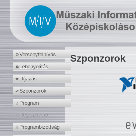
Versenyfelhívás
Szponzorok
Lebonyolítás
Díjazás
Szponzorok
Program
Regisztráció
Programbizottság