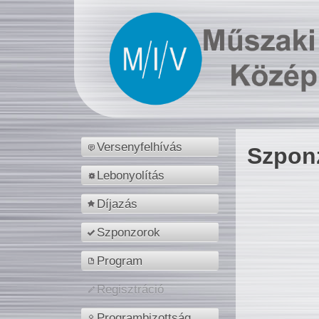
Versenyfelhívás
Szpon
Lebonyolítás
Díjazás
Szponzorok
Program
Regisztráció
Programbizottság