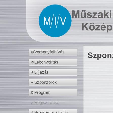
Versenyfelhívás
Szpon
Lebonyolítás
Díjazás
Szponzorok
Program
Regisztráció
Programbizottság