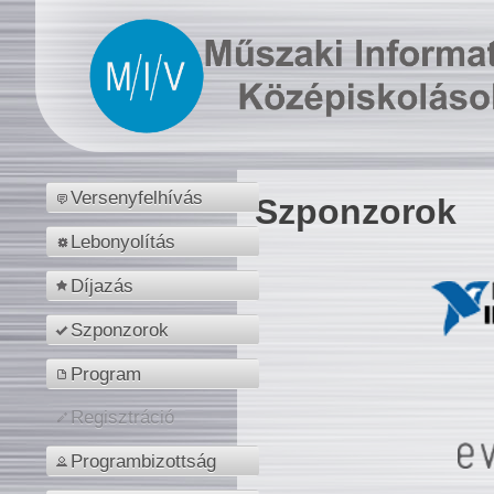
Versenyfelhívás
Szponzorok
Lebonyolítás
Díjazás
Szponzorok
Program
Regisztráció
Programbizottság