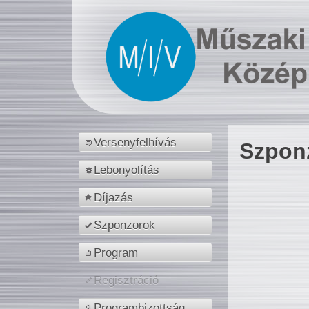
Versenyfelhívás
Szpon
Lebonyolítás
Díjazás
Szponzorok
Program
Regisztráció
Programbizottság