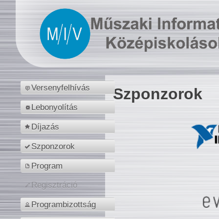
Versenyfelhívás
Szponzorok
Lebonyolítás
Díjazás
Szponzorok
Program
Regisztráció
Programbizottság