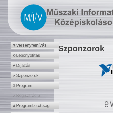
Versenyfelhívás
Szponzorok
Lebonyolítás
Díjazás
Szponzorok
Program
Regisztráció
Programbizottság