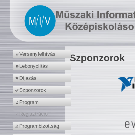
Versenyfelhívás
Szponzorok
Lebonyolítás
Díjazás
Szponzorok
Program
Regisztráció
Programbizottság