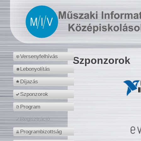
Versenyfelhívás
Szponzorok
Lebonyolítás
Díjazás
Szponzorok
Program
Regisztráció
Programbizottság