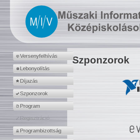
Versenyfelhívás
Szponzorok
Lebonyolítás
Díjazás
Szponzorok
Program
Regisztráció
Programbizottság