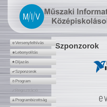
Versenyfelhívás
Szponzorok
Lebonyolítás
Díjazás
Szponzorok
Program
Regisztráció
Programbizottság