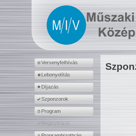
Versenyfelhívás
Szpon
Lebonyolítás
Díjazás
Szponzorok
Program
Regisztráció
Programbizottság