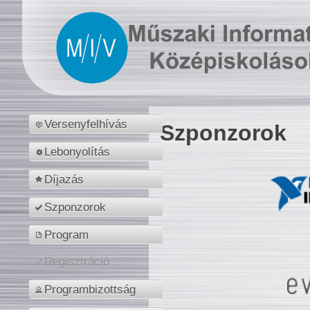
Versenyfelhívás
Szponzorok
Lebonyolítás
Díjazás
Szponzorok
Program
Regisztráció
Programbizottság