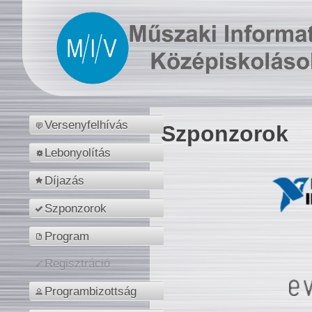
Versenyfelhívás
Szponzorok
Lebonyolítás
Díjazás
Szponzorok
Program
Regisztráció
Programbizottság