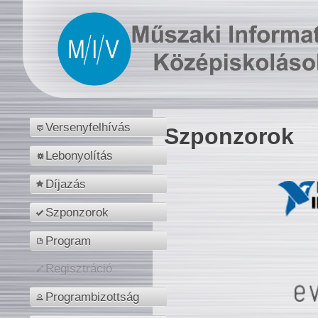
Versenyfelhívás
Szponzorok
Lebonyolítás
Díjazás
Szponzorok
Program
Regisztráció
Programbizottság