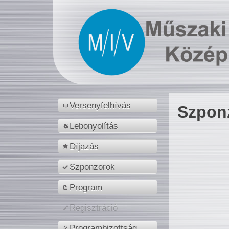
Versenyfelhívás
Szpon
Lebonyolítás
Díjazás
Szponzorok
Program
Regisztráció
Programbizottság