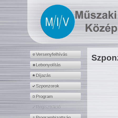
Versenyfelhívás
Szpon
Lebonyolítás
Díjazás
Szponzorok
Program
Regisztráció
Programbizottság