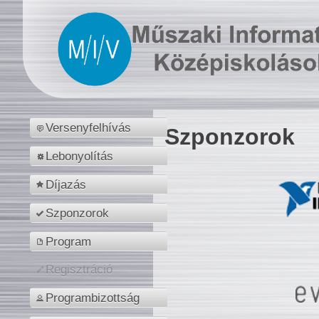
Versenyfelhívás
Szponzorok
Lebonyolítás
Díjazás
Szponzorok
Program
Regisztráció
Programbizottság