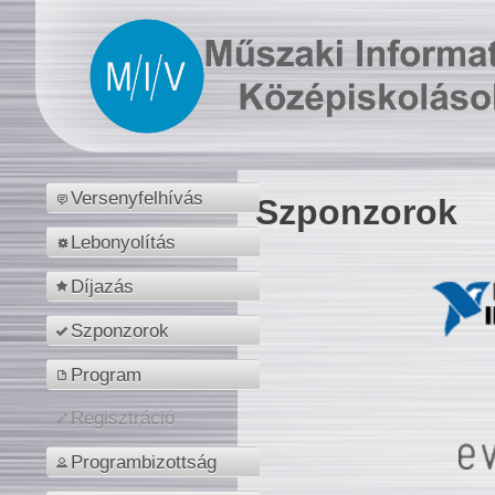
Versenyfelhívás
Szponzorok
Lebonyolítás
Díjazás
Szponzorok
Program
Regisztráció
Programbizottság