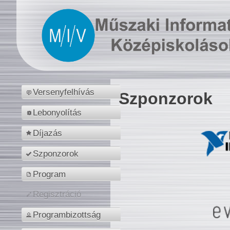
Versenyfelhívás
Szponzorok
Lebonyolítás
Díjazás
Szponzorok
Program
Regisztráció
Programbizottság