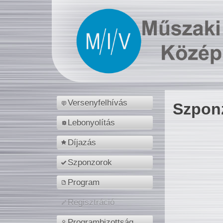
Versenyfelhívás
Szpon
Lebonyolítás
Díjazás
Szponzorok
Program
Regisztráció
Programbizottság