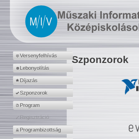
Versenyfelhívás
Szponzorok
Lebonyolítás
Díjazás
Szponzorok
Program
Regisztráció
Programbizottság