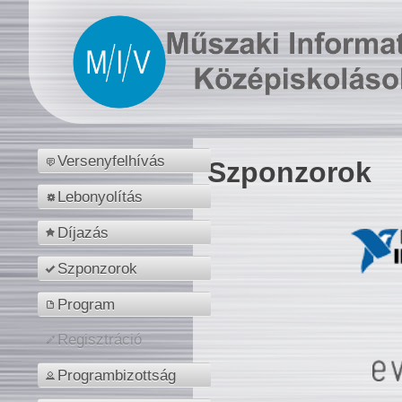
Versenyfelhívás
Szponzorok
Lebonyolítás
Díjazás
Szponzorok
Program
Regisztráció
Programbizottság