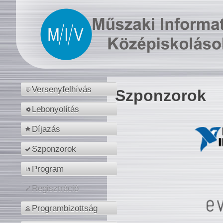
Versenyfelhívás
Szponzorok
Lebonyolítás
Díjazás
Szponzorok
Program
Regisztráció
Programbizottság