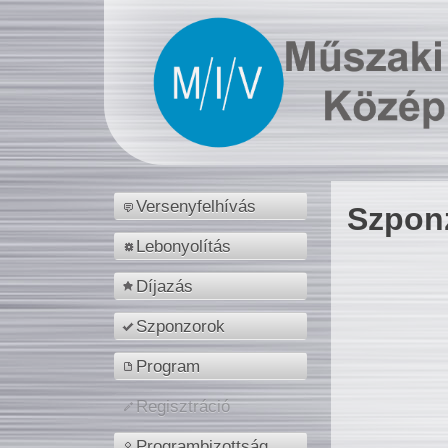
Versenyfelhívás
Szpon
Lebonyolítás
Díjazás
Szponzorok
Program
Regisztráció
Programbizottság