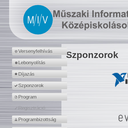
Versenyfelhívás
Szponzorok
Lebonyolítás
Díjazás
Szponzorok
Program
Regisztráció
Programbizottság